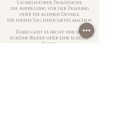
Lächeln eurer Trauzeugin,
die Aufregung vor der Trauung
oder die kleinen Details,
die diesen Tag einzigartig machen.
Dabei geht es nicht nur um
schöne Bilder oder eine schöne
Frisur.
Es geht darum, dass ihr euch
sicher fühlt.
Dass ihr wisst, jemand denkt mit.
Dass der Zeitplan funktioniert.
Dass alle wichtigen
Informationen festgehalten sind.
Dass ihr jederzeit einen
Ansprechpartner habt.
Dass ihr euch fallen lassen dürft.
Mit unserem
Wedding Day
Paket
begleiten wir euch mit
Ruhe, Erfahrung und viel Liebe
zum Detail
,
damit ihr euren Hochzeitstag